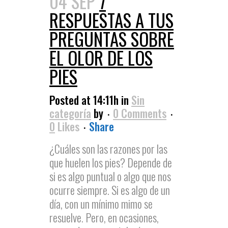
04 SEP
7
RESPUESTAS A TUS
PREGUNTAS SOBRE
EL OLOR DE LOS
PIES
Posted at 14:11h
in
Sin
categoría
by
0 Comments
0
Likes
Share
¿Cuáles son las razones por las
que huelen los pies? Depende de
si es algo puntual o algo que nos
ocurre siempre. Si es algo de un
día, con un mínimo mimo se
resuelve. Pero, en ocasiones,