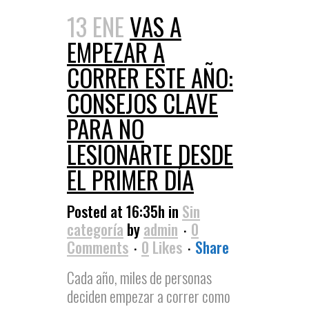
13 ENE
VAS A
EMPEZAR A
CORRER ESTE AÑO:
CONSEJOS CLAVE
PARA NO
LESIONARTE DESDE
EL PRIMER DÍA
Posted at 16:35h
in
Sin
categoría
by
admin
0
Comments
0
Likes
Share
Cada año, miles de personas
deciden empezar a correr como