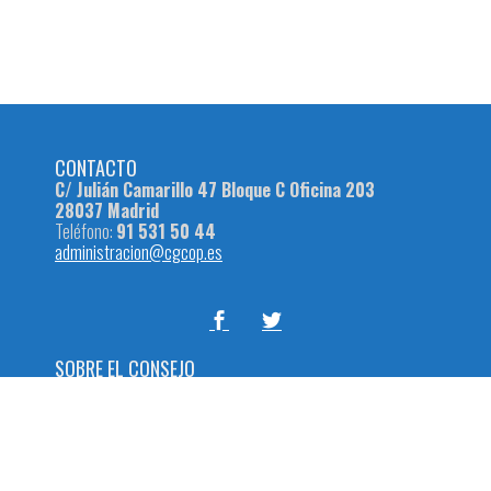
CONTACTO
C/ Julián Camarillo 47 Bloque C Oficina 203
28037 Madrid
Teléfono:
91 531 50 44
administracion@cgcop.es
SOBRE EL CONSEJO
El
Consejo General de Colegios Oficiales de Podólogos
es el
órgano coordinador y representativo de los Colegios
Oficiales de Podólogos en cuanto a las funciones que le son
propias y se regulan en sus estatutos, en los ámbitos
nacional e internacional.