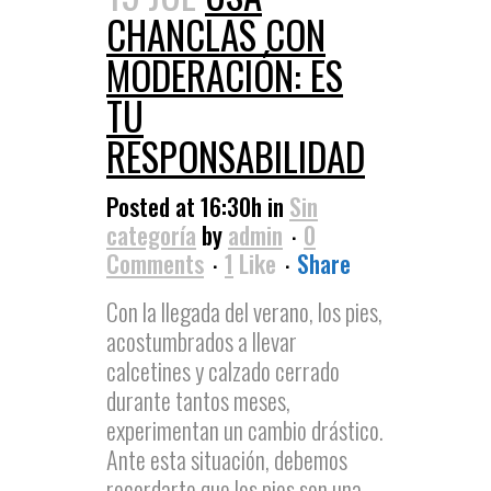
CHANCLAS CON
MODERACIÓN: ES
TU
RESPONSABILIDAD
Posted at 16:30h
in
Sin
categoría
by
admin
0
Comments
1
Like
Share
Con la llegada del verano, los pies,
acostumbrados a llevar
calcetines y calzado cerrado
durante tantos meses,
experimentan un cambio drástico.
Ante esta situación, debemos
recordarte que los pies son una