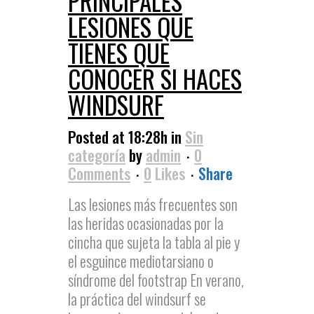
PRINCIPALES
LESIONES QUE
TIENES QUE
CONOCER SI HACES
WINDSURF
Posted at 18:28h
in
Sin
categoría
by
admin
0
Comments
0
Likes
Share
Las lesiones más frecuentes son
las heridas ocasionadas por la
cincha que sujeta la tabla al pie y
el esguince mediotarsiano o
síndrome del footstrap En verano,
la práctica del windsurf se