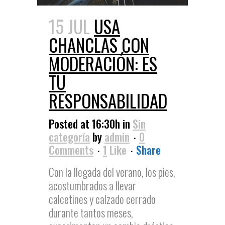
15 JUL
USA
CHANCLAS CON
MODERACIÓN: ES
TU
RESPONSABILIDAD
Posted at 16:30h
in
Sin
categoría
by
admin
0
Comments
1
Like
Share
Con la llegada del verano, los pies,
acostumbrados a llevar
calcetines y calzado cerrado
durante tantos meses,