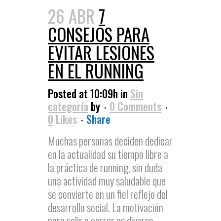
26 ABR
7
CONSEJOS PARA
EVITAR LESIONES
EN EL RUNNING
Posted at 10:09h
in
Sin
categoría
by
0 Comments
0
Likes
Share
Muchas personas deciden dedicar
en la actualidad su tiempo libre a
la práctica de running, sin duda
una actividad muy saludable que
se convierte en un fiel reflejo del
desarrollo social. La motivación
para salir a correr es diversa,