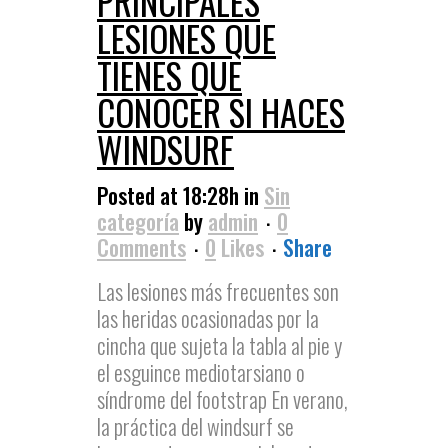
PRINCIPALES
LESIONES QUE
TIENES QUE
CONOCER SI HACES
WINDSURF
Posted at 18:28h
in
Sin
categoría
by
admin
0
Comments
0
Likes
Share
Las lesiones más frecuentes son
las heridas ocasionadas por la
cincha que sujeta la tabla al pie y
el esguince mediotarsiano o
síndrome del footstrap En verano,
la práctica del windsurf se