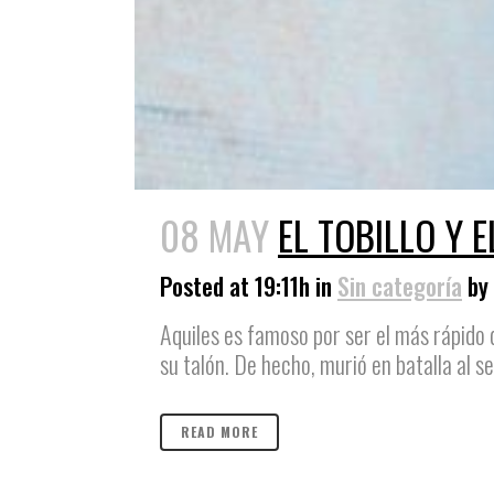
08 MAY
EL TOBILLO Y 
Posted at 19:11h
in
Sin categoría
by
Aquiles es famoso por ser el más rápido 
su talón. De hecho, murió en batalla al s
READ MORE