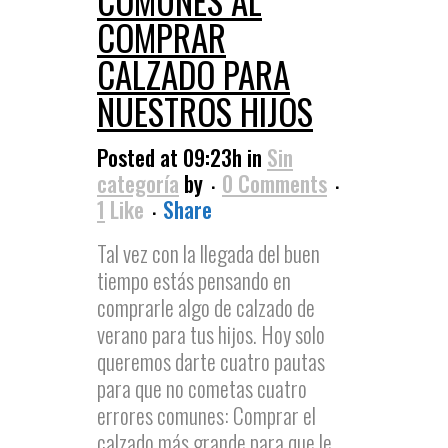
COMUNES AL
COMPRAR
CALZADO PARA
NUESTROS HIJOS
Posted at 09:23h
in
Sin
categoría
by
0 Comments
1
Like
Share
Tal vez con la llegada del buen
tiempo estás pensando en
comprarle algo de calzado de
verano para tus hijos. Hoy solo
queremos darte cuatro pautas
para que no cometas cuatro
errores comunes: Comprar el
calzado más grande para que le