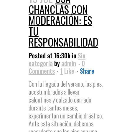
CHANCLAS CON
MODERACIÓN: ES
TU
RESPONSABILIDAD
Posted at 16:30h
in
Sin
categoría
by
admin
0
Comments
1
Like
Share
Con la llegada del verano, los pies,
acostumbrados a llevar
calcetines y calzado cerrado
durante tantos meses,
experimentan un cambio drástico.
Ante esta situación, debemos
recordarte que los pies son una