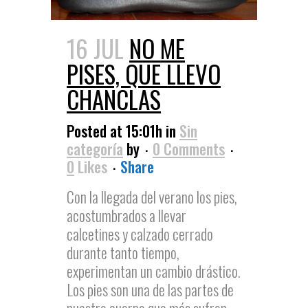
16 JUL
NO ME
PISES, QUE LLEVO
CHANCLAS
Posted at 15:01h
in
Sin
categoría
by
0 Comments
0
Likes
Share
Con la llegada del verano los pies,
acostumbrados a llevar
calcetines y calzado cerrado
durante tanto tiempo,
experimentan un cambio drástico.
Los pies son una de las partes de