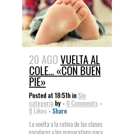
20 AGO
VUELTA AL
COLE… «CON BUEN
PIE»
Posted at 18:51h
in
Sin
categoría
by
0 Comments
0
Likes
Share
La vuelta a la rutina de las clases
escolares y los preparativos para