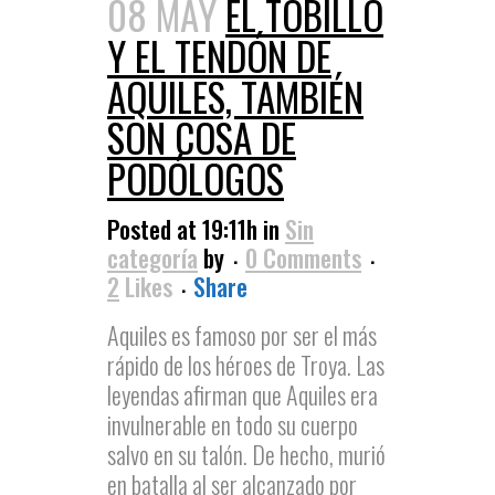
08 MAY
EL TOBILLO
Y EL TENDÓN DE
AQUILES, TAMBIÉN
SON COSA DE
PODÓLOGOS
Posted at 19:11h
in
Sin
categoría
by
0 Comments
2
Likes
Share
Aquiles es famoso por ser el más
rápido de los héroes de Troya. Las
leyendas afirman que Aquiles era
invulnerable en todo su cuerpo
salvo en su talón. De hecho, murió
en batalla al ser alcanzado por