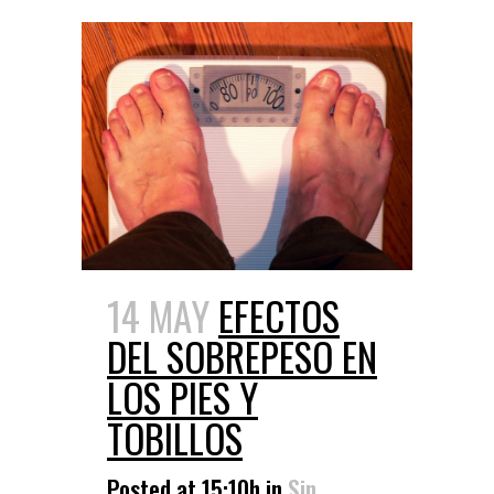
14 MAY
EFECTOS
DEL SOBREPESO EN
LOS PIES Y
TOBILLOS
Posted at 15:10h
in
Sin