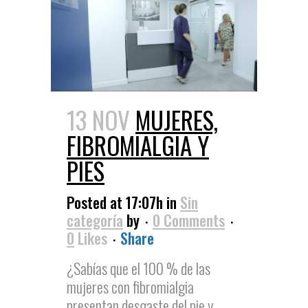
13 NOV
MUJERES,
FIBROMIALGIA Y
PIES
Posted at 17:07h
in
Sin
categoría
by
0 Comments
0
Likes
Share
¿Sabías que el 100 % de las
mujeres con fibromialgia
presentan desgaste del pie y