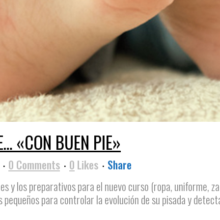
E… «CON BUEN PIE»
y
0 Comments
0
Likes
Share
lares y los preparativos para el nuevo curso (ropa, uniforme,
s pequeños para controlar la evolución de su pisada y detectar