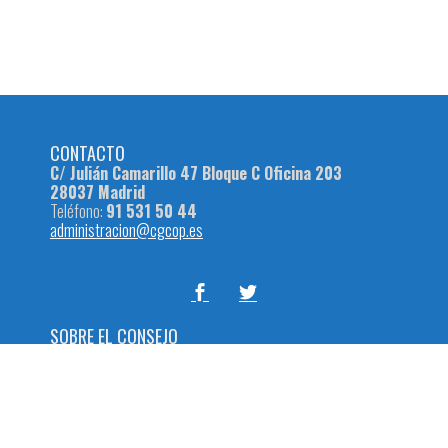
CONTACTO
C/ Julián Camarillo 47 Bloque C Oficina 203
28037 Madrid
Teléfono:
91 531 50 44
administracion@cgcop.es
SOBRE EL CONSEJO
El
Consejo General de Colegios Oficiales de Podólogos
es el
órgano coordinador y representativo de los Colegios
Oficiales de Podólogos en cuanto a las funciones que le son
propias y se regulan en sus estatutos, en los ámbitos
nacional e internacional.