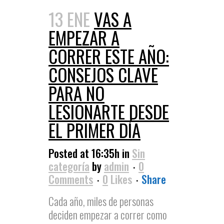
13 ENE
VAS A
EMPEZAR A
CORRER ESTE AÑO:
CONSEJOS CLAVE
PARA NO
LESIONARTE DESDE
EL PRIMER DÍA
Posted at 16:35h
in
Sin
categoría
by
admin
0
Comments
0
Likes
Share
Cada año, miles de personas
deciden empezar a correr como