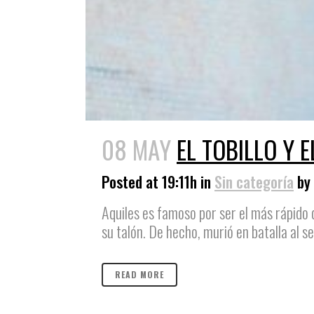
08 MAY
EL TOBILLO Y 
Posted at 19:11h
in
Sin categoría
by
Aquiles es famoso por ser el más rápido 
su talón. De hecho, murió en batalla al s
READ MORE