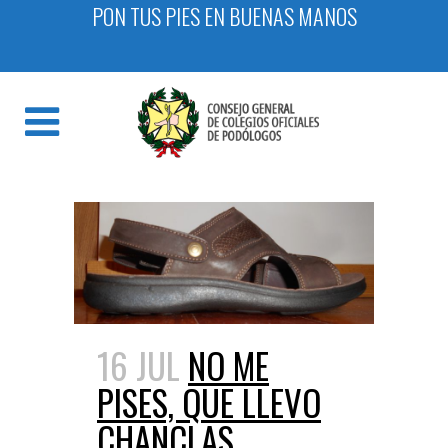
PON TUS PIES EN BUENAS MANOS
16 JUL
NO ME
PISES, QUE LLEVO
CHANCLAS